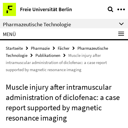
Springe
Service-
Freie Universität Berlin
direkt
Navigation
zu
Pharmazeutische Technologie
Inhalt
MENÜ
Startseite
Pharmazie
Fächer
Pharmazeutische
Technologie
Publikationen
Muscle injury after
intramuscular administration of diclofenac: a case report
supported by magnetic resonance imaging
Muscle injury after intramuscular
administration of diclofenac: a case
report supported by magnetic
resonance imaging