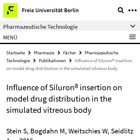
Springe
Service-
Freie Universität Berlin
direkt
Navigation
zu
Pharmazeutische Technologie
Inhalt
MENÜ
Startseite
Pharmazie
Fächer
Pharmazeutische
Technologie
Publikationen
Influence of Siluron® insertion
on model drug distribution in the simulated vitreous body
Influence of Siluron® insertion on
model drug distribution in the
simulated vitreous body
Stein S, Bogdahn M, Weitschies W, Seidlitz