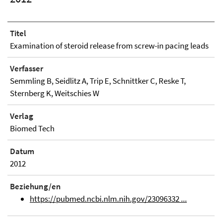
Titel
Examination of steroid release from screw-in pacing leads
Verfasser
Semmling B, Seidlitz A, Trip E, Schnittker C, Reske T,
Sternberg K, Weitschies W
Verlag
Biomed Tech
Datum
2012
Beziehung/en
https://pubmed.ncbi.nlm.nih.gov/23096332 ...