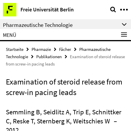
Springe
Service-
Freie Universität Berlin
direkt
Navigation
zu
Pharmazeutische Technologie
Inhalt
MENÜ
Startseite
Pharmazie
Fächer
Pharmazeutische
Technologie
Publikationen
Examination of steroid release
from screw-in pacing leads
Examination of steroid release from
screw-in pacing leads
Semmling B, Seidlitz A, Trip E, Schnittker
C, Reske T, Sternberg K, Weitschies W
–
2012