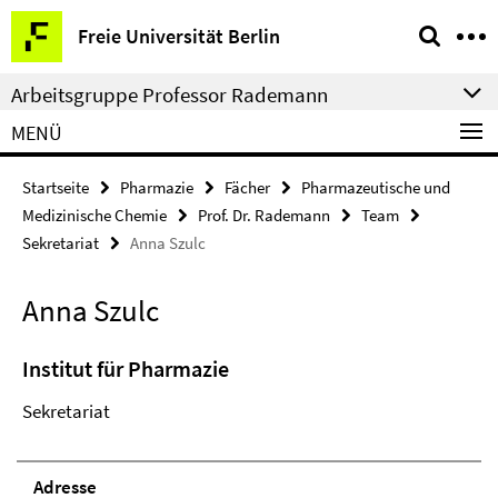
Springe
Service-
Freie Universität Berlin
direkt
Navigation
zu
Arbeitsgruppe Professor Rademann
Inhalt
MENÜ
Startseite
Pharmazie
Fächer
Pharmazeutische und
Medizinische Chemie
Prof. Dr. Rademann
Team
Sekretariat
Anna Szulc
Anna Szulc
Institut für Pharmazie
Sekretariat
Adresse