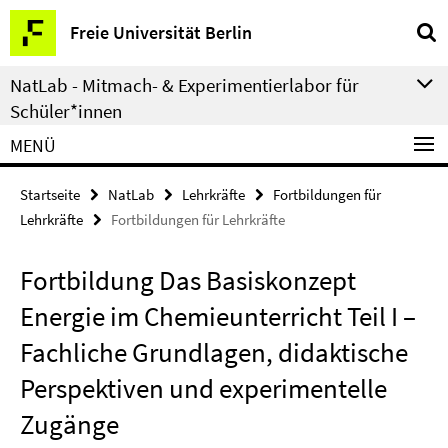
Springe
Service-
Freie Universität Berlin
direkt
Navigation
zu
NatLab - Mitmach- & Experimentierlabor für
Inhalt
Schüler*innen
MENÜ
Startseite
NatLab
Lehrkräfte
Fortbildungen für
Lehrkräfte
Fortbildungen für Lehrkräfte
Fortbildung Das Basiskonzept
Energie im Chemieunterricht Teil I –
Fachliche Grundlagen, didaktische
Perspektiven und experimentelle
Zugänge