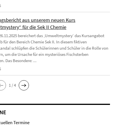
6
ngsbericht aus unserem neuen Kurs
mystery“ für die Sek II Chemie
26.11.2025 bereichert das ‚Umweltmystery‘ das Kursangebot
b für den Bereich Chemie Sek II. In diesem fiktiven
ndal schlüpfen die Schülerinnen und Schüler in die Rolle von
rn, um die Ursache für ein mysteriöses Fischsterben
en. Das Besondere: ...
6
1 / 4
NE
tuellen Termine