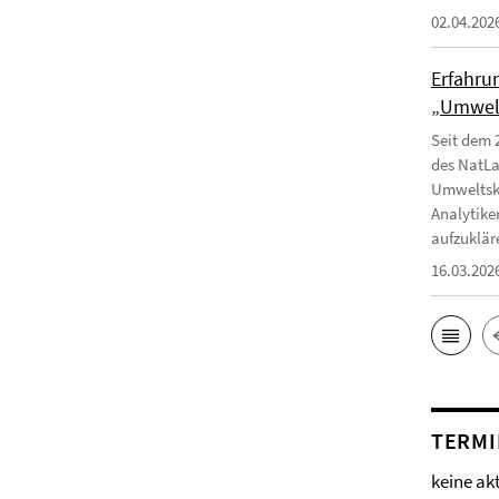
02.04.202
Erfahru
„Umwelt
Seit dem 
des NatLa
Umweltska
Analytike
aufzuklär
16.03.202
TERMI
keine ak