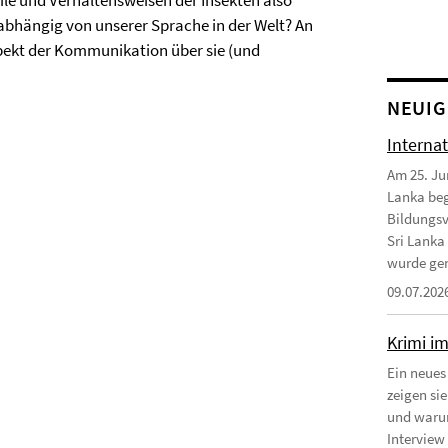
ile und Verhaltensweisen der Insekten also
abhängig von unserer Sprache in der Welt? An
pekt der Kommunikation über sie (und
NEUIG
Interna
Am 25. Ju
Lanka beg
Bildungsv
Sri Lanka
wurde gem
09.07.202
Krimi i
Ein neues
zeigen si
und warum
Interview 