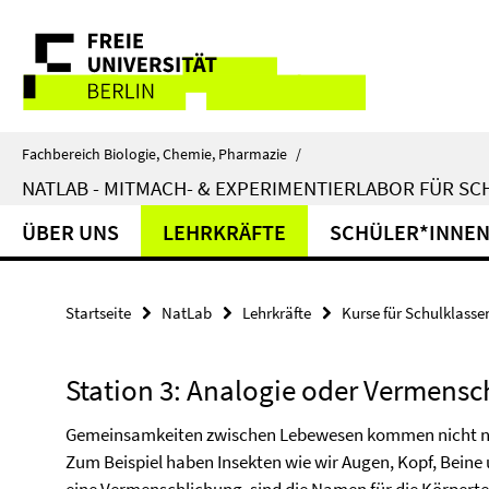
Springe
Service-
direkt
zu
Navigation
Inhalt
Fachbereich Biologie, Chemie, Pharmazie
/
NATLAB - MITMACH- & EXPERIMENTIERLABOR FÜR S
ÜBER UNS
LEHRKRÄFTE
SCHÜLER*INNE
Startseite
NatLab
Lehrkräfte
Kurse für Schulklasse
Station 3: Analogie oder Vermensc
Gemeinsamkeiten zwischen Lebewesen kommen nicht n
Zum Beispiel haben Insekten wie wir Augen, Kopf, Beine 