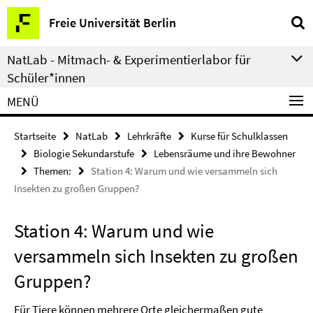
Springe
Service-
Freie Universität Berlin
direkt
Navigation
zu
NatLab - Mitmach- & Experimentierlabor für
Inhalt
Schüler*innen
MENÜ
Startseite
NatLab
Lehrkräfte
Kurse für Schulklassen
Biologie Sekundarstufe
Lebensräume und ihre Bewohner
Themen:
Station 4: Warum und wie versammeln sich
Insekten zu großen Gruppen?
Station 4: Warum und wie
versammeln sich Insekten zu großen
Gruppen?
Für Tiere können mehrere Orte gleichermaßen gute