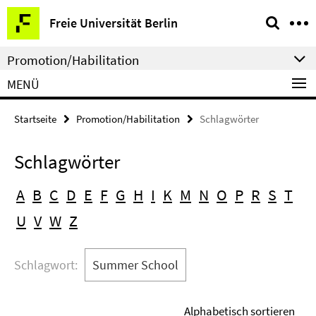
Springe
Service-
Freie Universität Berlin
direkt
Navigation
zu
Promotion/Habilitation
Inhalt
MENÜ
Startseite
Promotion/Habilitation
Schlagwörter
Schlagwörter
A
B
C
D
E
F
G
H
I
K
M
N
O
P
R
S
T
U
V
W
Z
Schlagwort:
Summer School
Alphabetisch sortieren