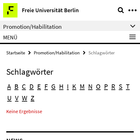
Springe
Service-
Freie Universität Berlin
direkt
Navigation
zu
Promotion/Habilitation
Inhalt
MENÜ
Startseite
Promotion/Habilitation
Schlagwörter
Schlagwörter
A
B
C
D
E
F
G
H
I
K
M
N
O
P
R
S
T
U
V
W
Z
Keine Ergebnisse