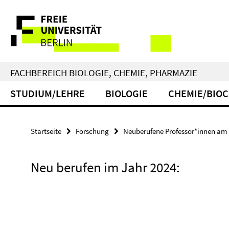
Springe
Service-
direkt
zu
Navigation
Inhalt
FACHBEREICH BIOLOGIE, CHEMIE, PHARMAZIE
STUDIUM/LEHRE
BIOLOGIE
CHEMIE/BIO
Startseite
Forschung
Neuberufene Professor*innen am
Neu berufen im Jahr 2024: