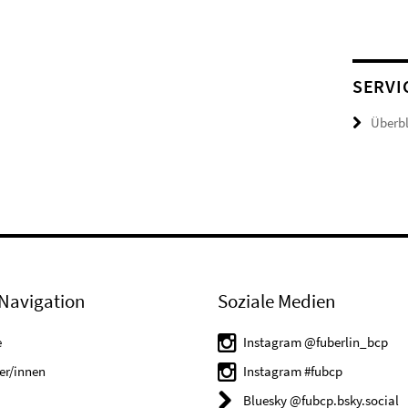
SERVI
Überbl
Navigation
Soziale Medien
e
Instagram @fuberlin_bcp
er/innen
Instagram #fubcp
Bluesky @fubcp.bsky.social