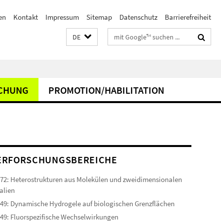
en
Kontakt
Impressum
Sitemap
Datenschutz
Barrierefreiheit
Suchbegriffe
DE
CHUNG
PROMOTION/HABILITATION
ERFORSCHUNGSBEREICHE
72: Heterostrukturen aus Molekülen und zweidimensionalen
alien
49: Dynamische Hydrogele auf biologischen Grenzflächen
49: Fluorspezifische Wechselwirkungen