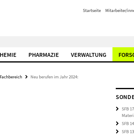
Startseite
Mitarbeiter/inn
CHEMIE
PHARMAZIE
VERWALTUNG
FORS
 Fachbereich
Neu berufen im Jahr 2024:
SOND
SFB 17
Materi
SFB 14
SFB 13