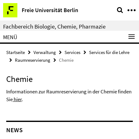
Springe
Service-
Freie Universität Berlin
direkt
Navigation
zu
Fachbereich Biologie, Chemie, Pharmazie
Inhalt
MENÜ
Startseite
Verwaltung
Services
Services für die Lehre
Raumreservierung
Chemie
Chemie
Informationen zur Raumreservierung in der Chemie finden
Sie
hier
.
NEWS