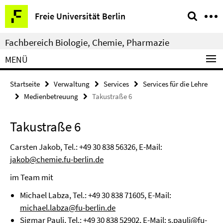
Springe
Service-
Freie Universität Berlin
direkt
Navigation
zu
Fachbereich Biologie, Chemie, Pharmazie
Inhalt
MENÜ
Startseite
Verwaltung
Services
Services für die Lehre
Medienbetreuung
Takustraße 6
Takustraße 6
Carsten Jakob, Tel.:
+49 30 838 56326
, E-Mail:
jakob@chemie.fu-berlin.de
im Team mit
Michael Labza, Tel.:
+49 30 838 71605
, E-Mail:
michael.labza@fu-berlin.de
Sigmar Pauli, Tel.:
+49 30 838 52902
, E-Mail:
s.pauli@fu-