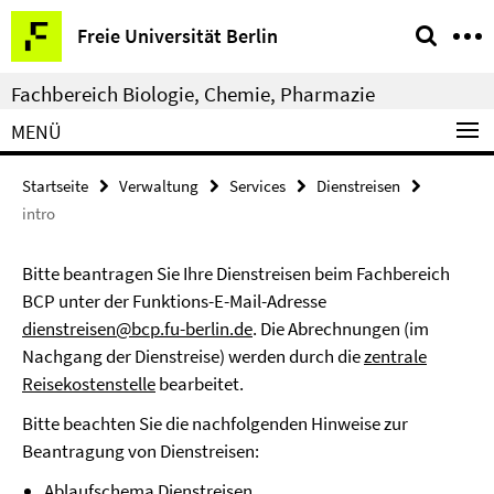
Springe
Service-
Freie Universität Berlin
direkt
Navigation
zu
Fachbereich Biologie, Chemie, Pharmazie
Inhalt
MENÜ
Startseite
Verwaltung
Services
Dienstreisen
intro
Bitte beantragen Sie Ihre Dienstreisen beim Fachbereich
BCP unter der Funktions-E-Mail-Adresse
dienstreisen@bcp.fu-berlin.de
. Die Abrechnungen (im
Nachgang der Dienstreise) werden durch die
zentrale
Reisekostenstelle
bearbeitet.
Bitte beachten Sie die nachfolgenden Hinweise zur
Beantragung von Dienstreisen:
Ablaufschema Dienstreisen