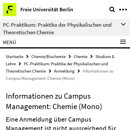
Springe
Service-
Freie Universität Berlin
direkt
Navigation
zu
PC-Praktikum: Praktika der Physikalischen und
Inhalt
Theoretischen Chemie
MENÜ
Startseite
Chemie/Biochemie
Chemie
Studium &
Lehre
PC-Praktikum: Praktika der Physikalischen und
Theoretischen Chemie
Anmeldung
Informationen zu
Campus Management: Chemie (Mono)
Informationen zu Campus
Management: Chemie (Mono)
Eine Anmeldung über Campus
Management ist nicht aussreichend für