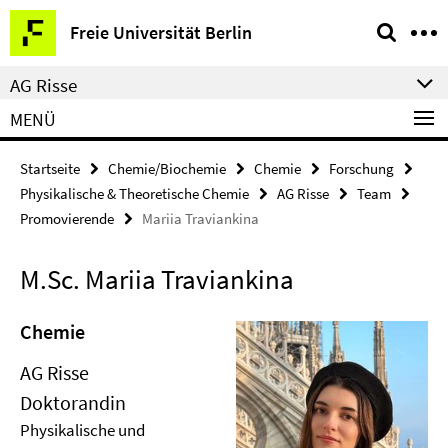
Springe
Service-
Freie Universität Berlin
direkt
Navigation
zu
AG Risse
Inhalt
MENÜ
Startseite
Chemie/Biochemie
Chemie
Forschung
Physikalische & Theoretische Chemie
AG Risse
Team
Promovierende
Mariia Traviankina
M.Sc. Mariia Traviankina
Chemie
AG Risse
Doktorandin
Physikalische und