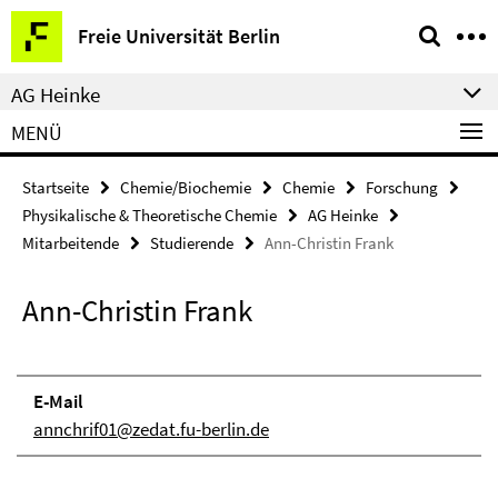
Springe
Service-
Freie Universität Berlin
direkt
Navigation
zu
AG Heinke
Inhalt
MENÜ
Startseite
Chemie/Biochemie
Chemie
Forschung
Physikalische & Theoretische Chemie
AG Heinke
Mitarbeitende
Studierende
Ann-Christin Frank
Ann-Christin Frank
E-Mail
annchrif01@zedat.fu-berlin.de