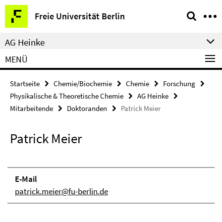
Springe
Service-
Freie Universität Berlin
direkt
Navigation
zu
AG Heinke
Inhalt
MENÜ
Startseite
Chemie/Biochemie
Chemie
Forschung
Physikalische & Theoretische Chemie
AG Heinke
Mitarbeitende
Doktoranden
Patrick Meier
Patrick Meier
E-Mail
patrick.meier@fu-berlin.de