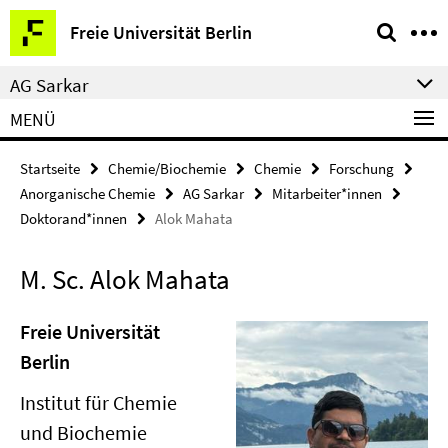
Springe
Service-
Freie Universität Berlin
direkt
Navigation
zu
AG Sarkar
Inhalt
MENÜ
Startseite
Chemie/Biochemie
Chemie
Forschung
Anorganische Chemie
AG Sarkar
Mitarbeiter*innen
Doktorand*innen
Alok Mahata
M. Sc. Alok Mahata
Freie Universität
Berlin
Institut für Chemie
und Biochemie