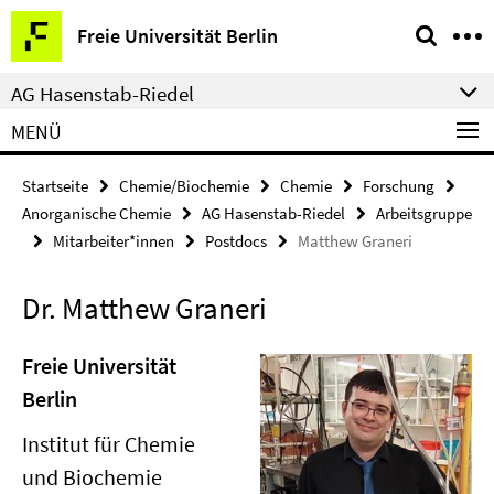
Springe
Service-
Freie Universität Berlin
direkt
Navigation
zu
AG Hasenstab-Riedel
Inhalt
MENÜ
Startseite
Chemie/Biochemie
Chemie
Forschung
Anorganische Chemie
AG Hasenstab-Riedel
Arbeitsgruppe
Mitarbeiter*innen
Postdocs
Matthew Graneri
Dr. Matthew Graneri
Freie Universität
Berlin
Institut für Chemie
und Biochemie