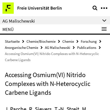
Springe
Service-
Freie Universität Berlin
direkt
Navigation
zu
AG Malischewski
Inhalt
MENÜ
Startseite
Chemie/Biochemie
Chemie
Forschung
Anorganische Chemie
AG Malischewski
Publications
Accessing Osmium(VI) Nitrido Complexes with N-Heterocyclic
Carbene Ligands
Accessing Osmium(VI) Nitrido
Complexes with N-Heterocyclic
Carbene Ligands
J. Parche, R. Sievers, T.-N. Streit, M.