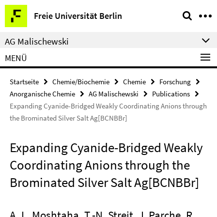
Springe
Service-
Freie Universität Berlin
direkt
Navigation
zu
AG Malischewski
Inhalt
MENÜ
Startseite
Chemie/Biochemie
Chemie
Forschung
Anorganische Chemie
AG Malischewski
Publications
Expanding Cyanide-Bridged Weakly Coordinating Anions through
the Brominated Silver Salt Ag[BCNBBr]
Expanding Cyanide-Bridged Weakly
Coordinating Anions through the
Brominated Silver Salt Ag[BCNBBr]
A. L. Moshtaha, T.-N. Streit, J. Parche, R.