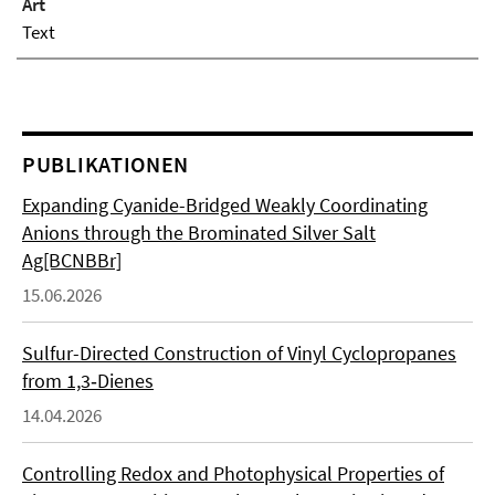
Art
Text
PUBLIKATIONEN
Expanding Cyanide-Bridged Weakly Coordinating
Anions through the Brominated Silver Salt
Ag[BCNBBr]
15.06.2026
Sulfur-Directed Construction of Vinyl Cyclopropanes
from 1,3‑Dienes
14.04.2026
Controlling Redox and Photophysical Properties of