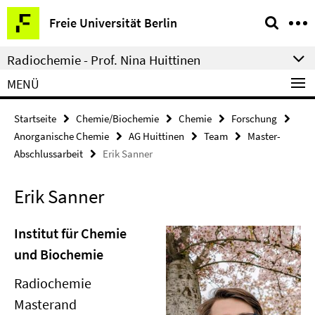
Springe
Service-
Freie Universität Berlin
direkt
Navigation
zu
Radiochemie - Prof. Nina Huittinen
Inhalt
MENÜ
Startseite
Chemie/Biochemie
Chemie
Forschung
Anorganische Chemie
AG Huittinen
Team
Master-
Abschlussarbeit
Erik Sanner
Erik Sanner
Institut für Chemie
und Biochemie
Radiochemie
Masterand