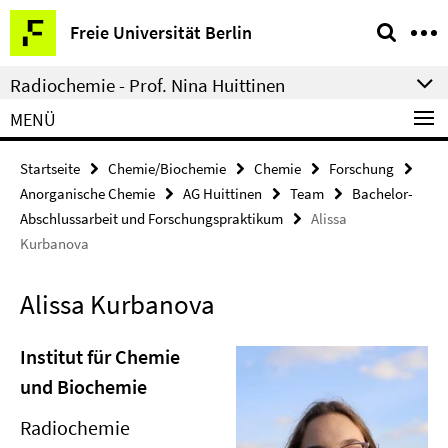
Springe
Service-
Freie Universität Berlin
direkt
Navigation
zu
Radiochemie - Prof. Nina Huittinen
Inhalt
MENÜ
Startseite
Chemie/Biochemie
Chemie
Forschung
Anorganische Chemie
AG Huittinen
Team
Bachelor-
Abschlussarbeit und Forschungspraktikum
Alissa
Kurbanova
Alissa Kurbanova
Institut für Chemie
und Biochemie
Radiochemie