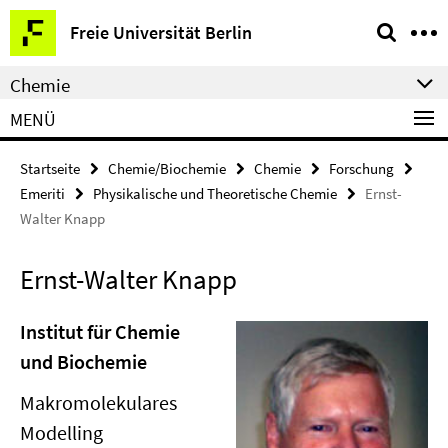
Springe
Service-
Freie Universität Berlin
direkt
Navigation
zu
Chemie
Inhalt
MENÜ
Startseite
Chemie/Biochemie
Chemie
Forschung
Emeriti
Physikalische und Theoretische Chemie
Ernst-
Walter Knapp
Ernst-Walter Knapp
Institut für Chemie
und Biochemie
Makromolekulares
Modelling