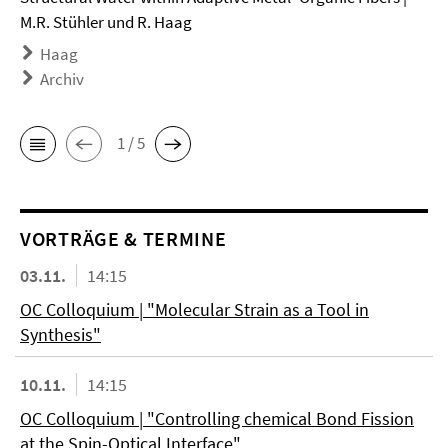
M.R. Stühler und R. Haag
Haag
Archiv
1 / 5
VORTRÄGE & TERMINE
03.11.
14:15
OC Colloquium | "Molecular Strain as a Tool in
Synthesis"
10.11.
14:15
OC Colloquium | "Controlling chemical Bond Fission
at the Spin-Optical Interface"