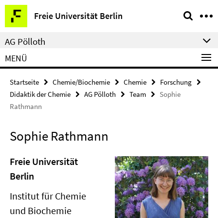
Springe
Service-
Freie Universität Berlin
direkt
Navigation
zu
AG Pölloth
Inhalt
MENÜ
Startseite
Chemie/Biochemie
Chemie
Forschung
Didaktik der Chemie
AG Pölloth
Team
Sophie
Rathmann
Sophie Rathmann
Freie Universität
Berlin
Institut für Chemie
und Biochemie