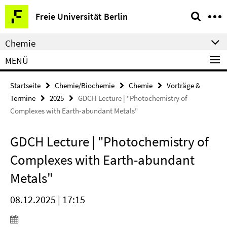
Springe
Service-
Freie Universität Berlin
direkt
Navigation
zu
Chemie
Inhalt
MENÜ
Startseite
Chemie/Biochemie
Chemie
Vorträge &
Termine
2025
GDCH Lecture | "Photochemistry of
Complexes with Earth-abundant Metals"
GDCH Lecture | "Photochemistry of
Complexes with Earth-abundant
Metals"
08.12.2025 | 17:15