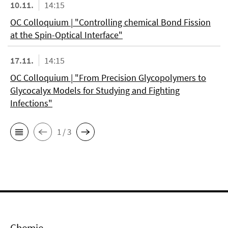
10.11.
14:15
OC Colloquium | "Controlling chemical Bond Fission
at the Spin-Optical Interface"
17.11.
14:15
OC Colloquium | "From Precision Glycopolymers to
Glycocalyx Models for Studying and Fighting
Infections"
1 / 3
Chemie