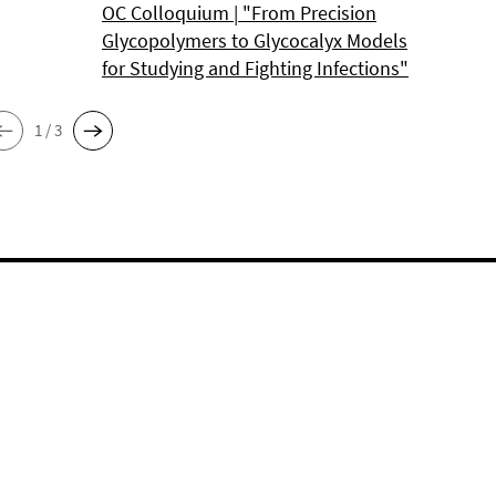
OC Colloquium | "From Precision
Glycopolymers to Glycocalyx Models
for Studying and Fighting Infections"
1 / 3