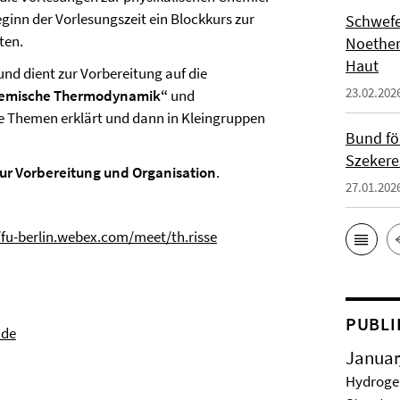
ginn der Vorlesungszeit ein Blockkurs zur
Schwefe
ten.
Noether
Haut
und dient zur Vorbereitung auf die
23.02.202
emische Thermodynamik“
und
ne Themen erklärt und dann in Kleingruppen
Bund fö
Szekere
zur Vorbereitung und Organisation
.
27.01.202
/fu-berlin.webex.com/meet/th.risse
PUBLI
.de
Januar
Hydrogel