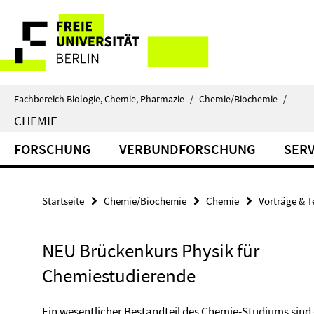
Springe
Service-
direkt
zu
Navigation
Inhalt
Fachbereich Biologie, Chemie, Pharmazie
/
Chemie/Biochemie
/
CHEMIE
FORSCHUNG
VERBUNDFORSCHUNG
SERV
Startseite
Chemie/Biochemie
Chemie
Vorträge & 
NEU Brückenkurs Physik für
Chemiestudierende
Ein wesentlicher Bestandteil des Chemie-Studiums sind 