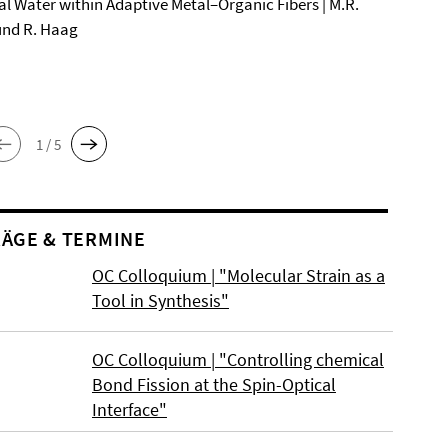
al Water within Adaptive Metal–Organic Fibers | M.R.
und R. Haag
1 / 5
ÄGE & TERMINE
OC Colloquium | "Molecular Strain as a
Tool in Synthesis"
OC Colloquium | "Controlling chemical
Bond Fission at the Spin-Optical
Interface"