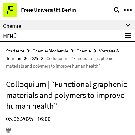
Springe
Service-
Freie Universität Berlin
direkt
Navigation
zu
Chemie
Inhalt
MENÜ
Startseite
Chemie/Biochemie
Chemie
Vorträge &
Termine
2025
Colloquium | “Functional graphenic
materials and polymers to improve human health”
Colloquium | “Functional graphenic
materials and polymers to improve
human health”
05.06.2025 | 16:00