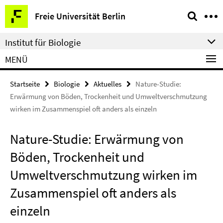
Springe
Service-
Freie Universität Berlin
direkt
Navigation
zu
Institut für Biologie
Inhalt
MENÜ
Startseite
Biologie
Aktuelles
Nature-Studie:
Erwärmung von Böden, Trockenheit und Umweltverschmutzung
wirken im Zusammenspiel oft anders als einzeln
Nature-Studie: Erwärmung von
Böden, Trockenheit und
Umweltverschmutzung wirken im
Zusammenspiel oft anders als
einzeln