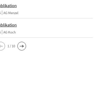
blikation
6
AG Menzel
blikation
6
AG Koch
1 / 10