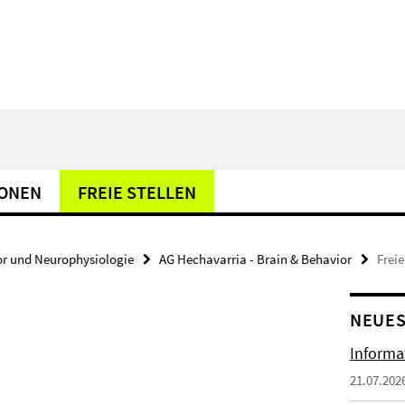
IONEN
FREIE STELLEN
or und Neurophysiologie
AG Hechavarria - Brain & Behavior
Freie
NEUES
Informa
21.07.202