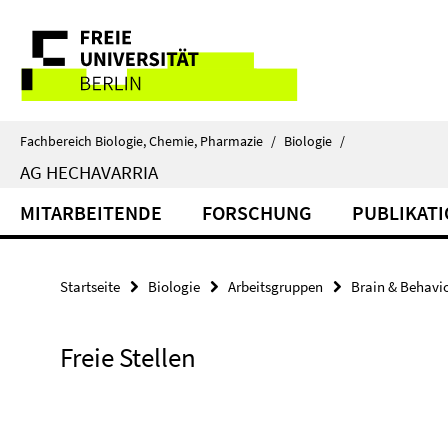
Springe
Service-
direkt
zu
Navigation
Inhalt
Fachbereich Biologie, Chemie, Pharmazie
/
Biologie
/
AG HECHAVARRIA
MITARBEITENDE
FORSCHUNG
PUBLIKAT
Startseite
Biologie
Arbeitsgruppen
Brain & Behavi
Freie Stellen