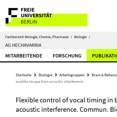
Springe
Service-
direkt
zu
Navigation
Inhalt
Fachbereich Biologie, Chemie, Pharmazie
/
Biologie
/
AG HECHAVARRIA
MITARBEITENDE
FORSCHUNG
PUBLIKAT
Startseite
Biologie
Arbeitsgruppen
Brain & Behavi
enables escape from acoustic interference
Flexible control of vocal timing in
acoustic interference. Commun. Bio