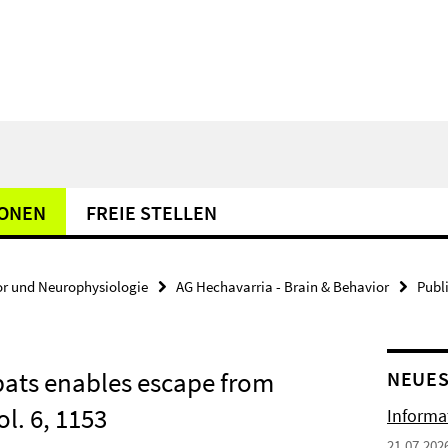
IONEN
FREIE STELLEN
or und Neurophysiologie
AG Hechavarria - Brain & Behavior
Publ
 bats enables escape from
NEUES
l. 6, 1153
Informa
21.07.202