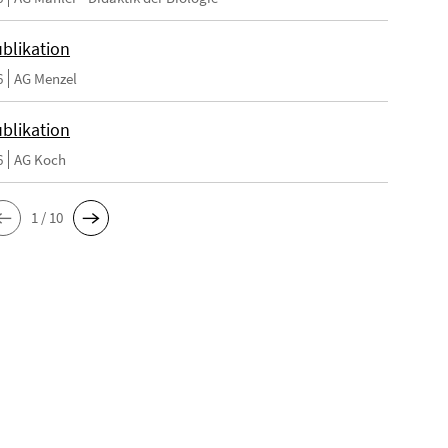
blikation
6
AG Menzel
blikation
6
AG Koch
1 / 10