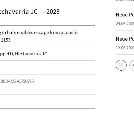
echavarría JC
– 2023
Neue Pu
24.06.202
ng in bats enables escape from acoustic
Neue Pu
 1153
12.06.202
eppel D, Hechavarría JC
2003-023-05507-5