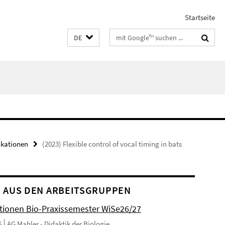
Startseite
Suchbegriffe
DE
ikationen
(2023) Flexible control of vocal timing in bats
 AUS DEN ARBEITSGRUPPEN
tionen Bio-Praxissemester WiSe26/27
6
AG Mahler - Didaktik der Biologie