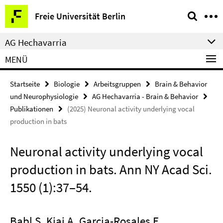
Springe
Service-
Freie Universität Berlin
direkt
Navigation
zu
AG Hechavarria
Inhalt
MENÜ
Startseite
Biologie
Arbeitsgruppen
Brain & Behavior
und Neurophysiologie
AG Hechavarria - Brain & Behavior
Publikationen
(2025) Neuronal activity underlying vocal
production in bats
Neuronal activity underlying vocal
production in bats. Ann NY Acad Sci.
1550 (1):37–54.
Babl S, Kiai A, Garcia-Rosales F,