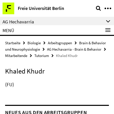
Springe
Service-
Freie Universität Berlin
direkt
Navigation
zu
AG Hechavarria
Inhalt
MENÜ
Startseite
Biologie
Arbeitsgruppen
Brain & Behavior
und Neurophysiologie
AG Hechavarria - Brain & Behavior
Mitarbeitende
Tutorium
Khaled Khudr
Khaled Khudr
(FU)
NEUES AUS DEN ARBEITSGRUPPEN