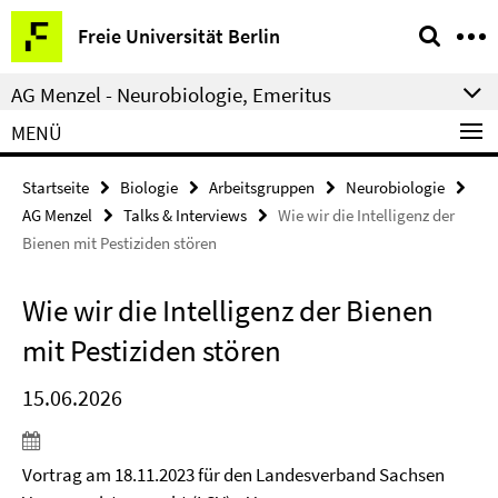
Springe
Service-
Freie Universität Berlin
direkt
Navigation
zu
AG Menzel - Neurobiologie, Emeritus
Inhalt
MENÜ
Startseite
Biologie
Arbeitsgruppen
Neurobiologie
AG Menzel
Talks & Interviews
Wie wir die Intelligenz der
Bienen mit Pestiziden stören
Wie wir die Intelligenz der Bienen
mit Pestiziden stören
15.06.2026
Vortrag am 18.11.2023 für den Landesverband Sachsen