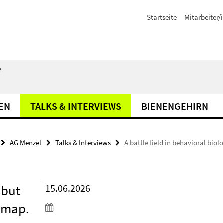
Startseite
Mitarbeiter/
/
EN
TALKS & INTERVIEWS
BIENENGEHIRN
AG Menzel
Talks & Interviews
A battle field in behavioral bio
 but
15.06.2026
e map.