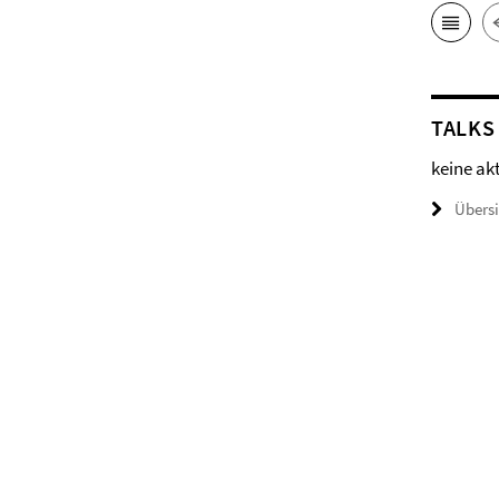
TALKS
keine ak
Übers