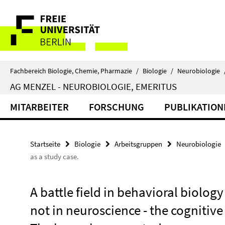
Springe
Service-
direkt
zu
Navigation
Inhalt
Fachbereich Biologie, Chemie, Pharmazie
/
Biologie
/
Neurobiologie
AG MENZEL - NEUROBIOLOGIE, EMERITUS
MITARBEITER
FORSCHUNG
PUBLIKATION
Startseite
Biologie
Arbeitsgruppen
Neurobiologie
as a study case.
A battle field in behavioral biology
not in neuroscience - the cognitiv