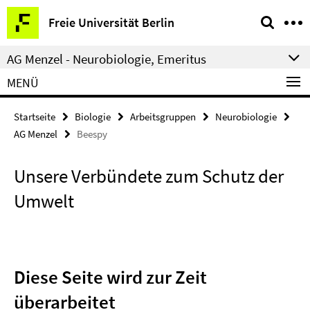
Springe
Service-
Freie Universität Berlin
direkt
Navigation
zu
AG Menzel - Neurobiologie, Emeritus
Inhalt
MENÜ
Startseite
Biologie
Arbeitsgruppen
Neurobiologie
AG Menzel
Beespy
Unsere Verbündete zum Schutz der
Umwelt
Diese Seite wird zur Zeit
überarbeitet